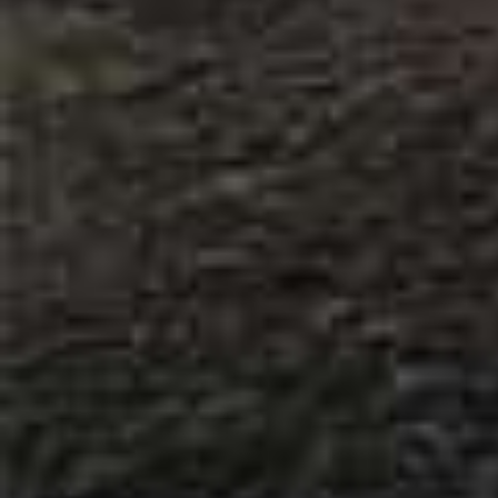
129329 г. Москва
ул. Кольская д. 1 стр. 1
Фактический адрес:
129329 г. Москва
ул. Ивовая д. 2
+7 (495) 787-78-63
+7 (495) 755-78-63
МИССИЯ
КОМПАНИИ
«Мы стремимся к вершине качества в воплощении
проектов, совершенствуя накопленный опыт в
применении современных строительных технологий.
Мы имеем привилегию – приносить нашим заказчикам