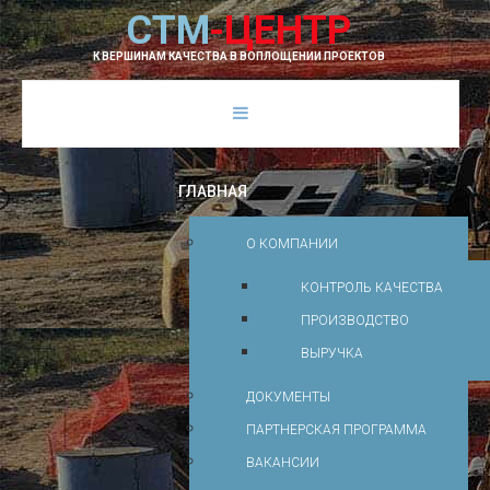
С
Т
М
-
Ц
Е
Н
Т
Р
К ВЕРШИНАМ КАЧЕСТВА В ВОПЛОЩЕНИИ ПРОЕКТОВ
ГЛАВНАЯ
О КОМПАНИИ
КОНТРОЛЬ КАЧЕСТВА
ПРОИЗВОДСТВО
ВЫРУЧКА
ДОКУМЕНТЫ
ПАРТНЕРСКАЯ ПРОГРАММА
ВАКАНСИИ