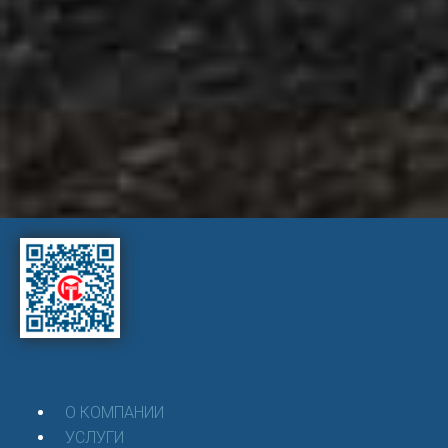
уверенность, удовлетворение и основательность.
Наша задача – работать как единая команда не
только с нашими сотрудниками, но и с нашими
клиентами, применяя это как технологию слаженности,
эффективности и продуктивности строительного
процесса, созидая во благо общества в целом».
О КОМПАНИИ
УСЛУГИ